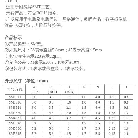
7.0mm。
·适用于回流焊SMT工艺。
·无铅产品，符合ROHS指令。
·广泛应用于电脑及电脑周边，网络通信，数码产品，数字摄像机，
液晶电源转换，升降压转换等。
产品标示
①产品类型：SM型。
②外观尺寸：58表示直径5.8mm ; 45表示高度4.5mm
③电气特性表示220表示22μH。
④允许公差：M表示±20%，K表示±10%。
⑤包装方式：T表示载带盘装；B表示袋装。
外形尺寸（单位：mm)
A
B
H
D
N
I
J
型号TYPE
（±0.3)
（±0.3)
（±0.3)
SM3511
3.0
3.5
1.1
1.0
4.0
1.5
0.8
SM3516
3.0
3.5
1.6
1.0
4.0
1.5
0.8
SM3521
3.0
3.5
2.1
1.5
4.0
1.5
0.8
SM4520
4.0
4.5
2.0
1.5
4.5
1.75
1.2
SM4532
4.0
4.5
3.2
1.5
4.5
1.75
1.2
SM5820
5.2
5.8
2
1.7
5.5
2.15
1.6
SM5830
5.2
5.8
3
1.7
5.5
2.15
1.6
SM5845
5.2
5.8
4.5
1.7
5.5
2.15
1.6